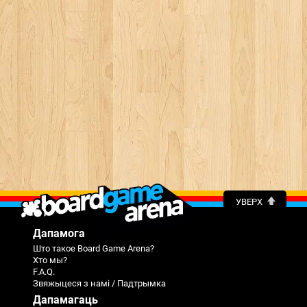
УВЕРХ
Дапамога
Што такое Board Game Arena?
Хто мы?
F.A.Q.
Звяжыцеся з намі / Падтрымка
Дапамагаць