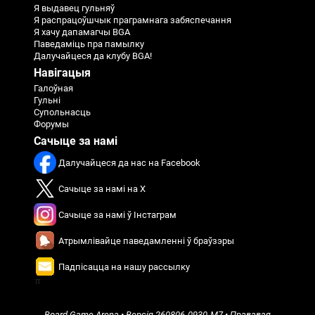
Я выдавец гульняў
Я распрацоўшчык праграмнага забяспечання
Я хачу дапамагчы BGA
Паведаміць пра памылку
Далучайцеся да клубу BGA!
Навігацыя
Галоўная
Гульні
Супольнасць
Форумы
Сачыце за намі
Далучайцеся да нас на Facebook
Сачыце за намі на X
Сачыце за намі ў Інстаграм
Атрымлівайце паведамленні ў браўзэры
Падпісацца на нашу рассылку
π
Board Game Arena
• Версія
260806-0930-M7
•
Прававая