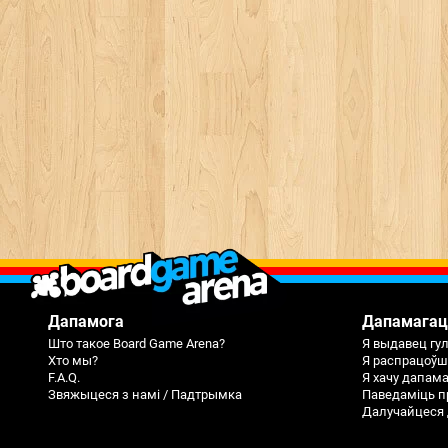
Дапамога
Дапамагац
Што такое Board Game Arena?
Я выдавец гу
Хто мы?
Я распрацоўш
F.A.Q.
Я хачу дапам
Звяжыцеся з намі / Падтрымка
Паведаміць п
Далучайцеся 