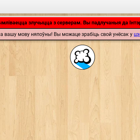
Дадатак загружаецца… ...
ымліваецца злучыцца з серверам. Вы падлучаныя да Інтэ
а вашу мову няпоўны! Вы можаце зрабіць свой унёсак у
цэ