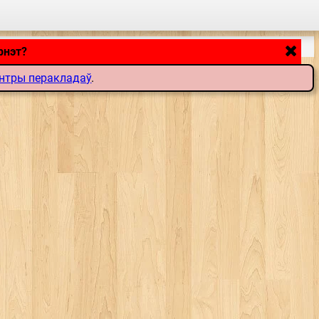
рнэт?
нтры перакладаў
.