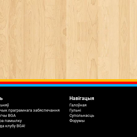
ь
Навігацыя
льняў
Галоўная
чык праграмнага забяспечання
Гульні
агчы BGA
Супольнасць
ра памылку
Форумы
да клубу BGA!