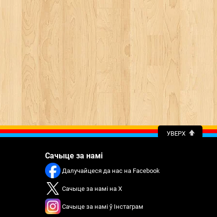
УВЕРХ
Сачыце за намі
Далучайцеся да нас на Facebook
Сачыце за намі на X
Сачыце за намі ў Інстаграм