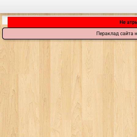
Не атр
Пераклад сайта н