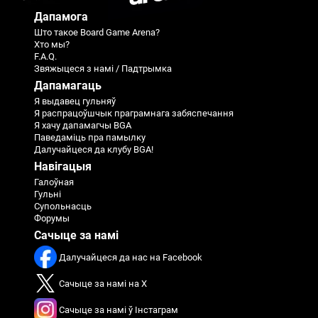
Дапамога
Што такое Board Game Arena?
Хто мы?
F.A.Q.
Звяжыцеся з намі / Падтрымка
Дапамагаць
Я выдавец гульняў
Я распрацоўшчык праграмнага забяспечання
Я хачу дапамагчы BGA
Паведаміць пра памылку
Далучайцеся да клубу BGA!
Навігацыя
Галоўная
Гульні
Супольнасць
Форумы
Сачыце за намі
Далучайцеся да нас на Facebook
Сачыце за намі на X
Сачыце за намі ў Інстаграм