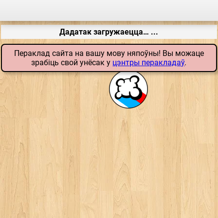
Дадатак загружаецца… ...
Пераклад сайта на вашу мову няпоўны! Вы можаце
зрабіць свой унёсак у
цэнтры перакладаў
.