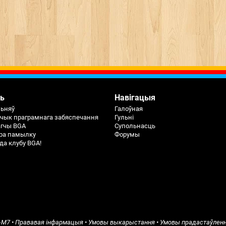
ь
Навігацыя
льняў
Галоўная
чык праграмнага забяспечання
Гульні
агчы BGA
Супольнасць
ра памылку
Форумы
да клубу BGA!
-M7
•
Прававая інфармацыя
•
Умовы выкарыстання
•
Умовы прадастаўленн