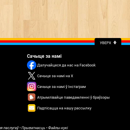
УВЕРХ
Сачыце за намі
Далучайцеся да нас на Facebook
Сачыце за намі на X
Сачыце за намі ў Інстаграм
Атрымлівайце паведамленні ў браўзэры
Падпісацца на нашу рассылку
я паслугаў
•
Прыватнасць
•
Файлы-кукі