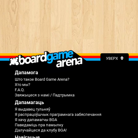
УВЕРХ
Дапамога
Што такое Board Game Arena?
Хто мы?
F.A.Q.
Звяжыцеся з намі / Падтрымка
Дапамагаць
Я выдавец гульняў
Я распрацоўшчык праграмнага забяспечання
Я хачу дапамагчы BGA
Паведаміць пра памылку
Далучайцеся да клубу BGA!
Навігацыя