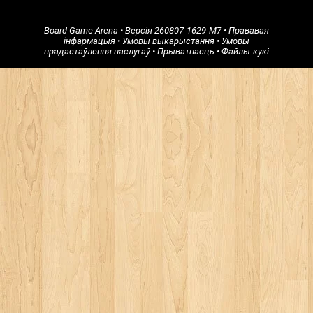
Board Game Arena
• Версія
260807-1629-M7
•
Прававая
інфармацыя
•
Умовы выкарыстання
•
Умовы
прадастаўлення паслугаў
•
Прыватнасць
•
Файлы-кукі