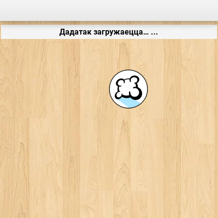
Дадатак загружаецца… ...