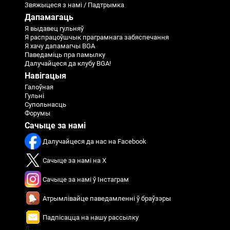
Звяжыцеся з намі / Падтрымка
Дапамагаць
Я выдавец гульняў
Я распрацоўшчык праграмнага забяспечання
Я хачу дапамагчы BGA
Паведаміць пра памылку
Далучайцеся да клубу BGA!
Навігацыя
Галоўная
Гульні
Супольнасць
Форумы
Сачыце за намі
Далучайцеся да нас на Facebook
Сачыце за намі на X
Сачыце за намі ў Інстаграм
Атрымлівайце паведамленні ў браўзэры
Падпісацца на нашу рассылку
π