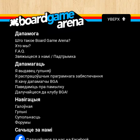
УВЕРХ
Дапамога
Што такое Board Game Arena?
Хто мы?
F.A.Q.
Звяжыцеся з намі / Падтрымка
Дапамагаць
Я выдавец гульняў
Я распрацоўшчык праграмнага забяспечання
Я хачу дапамагчы BGA
Паведаміць пра памылку
Далучайцеся да клубу BGA!
Навігацыя
Галоўная
Гульні
Супольнасць
Форумы
Сачыце за намі
Далучайцеся да нас на Facebook