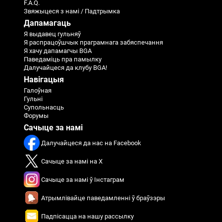
F.A.Q.
Звяжыцеся з намі / Падтрымка
Дапамагаць
Я выдавец гульняў
Я распрацоўшчык праграмнага забяспечання
Я хачу дапамагчы BGA
Паведаміць пра памылку
Далучайцеся да клубу BGA!
Навігацыя
Галоўная
Гульні
Супольнасць
Форумы
Сачыце за намі
Далучайцеся да нас на Facebook
Сачыце за намі на X
Сачыце за намі ў Інстаграм
Атрымлівайце паведамленні ў браўзэры
Падпісацца на нашу рассылку