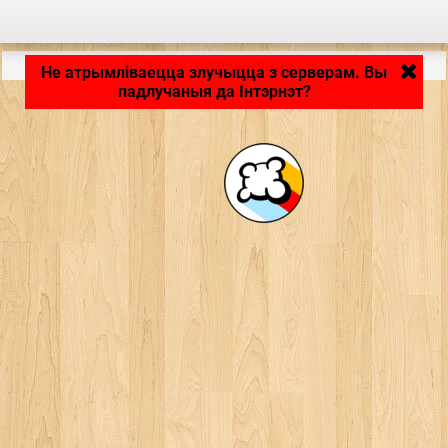
Дадатак загружаецца… ...