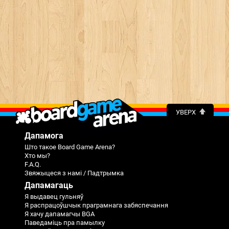
УВЕРХ
Дапамога
Што такое Board Game Arena?
Хто мы?
F.A.Q.
Звяжыцеся з намі / Падтрымка
Дапамагаць
Я выдавец гульняў
Я распрацоўшчык праграмнага забяспечання
Я хачу дапамагчы BGA
Паведаміць пра памылку