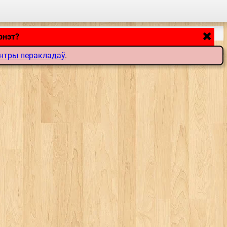
рнэт?
нтры перакладаў
.