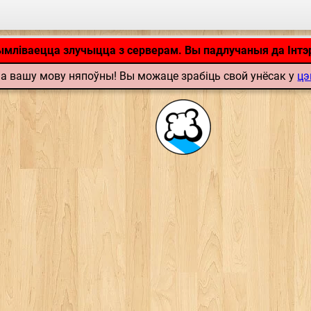
Дадатак загружаецца… ...
ымліваецца злучыцца з серверам. Вы падлучаныя да Інтэ
а вашу мову няпоўны! Вы можаце зрабіць свой унёсак у
цэ