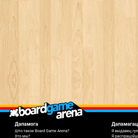
Дапамога
Дапамагац
Што такое Board Game Arena?
Я выдавец гу
Хто мы?
Я распрацоўш