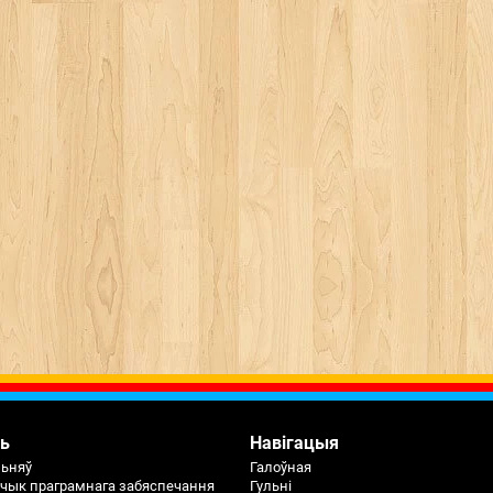
ь
Навігацыя
льняў
Галоўная
чык праграмнага забяспечання
Гульні