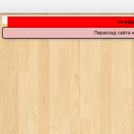
Не атр
Пераклад сайта н