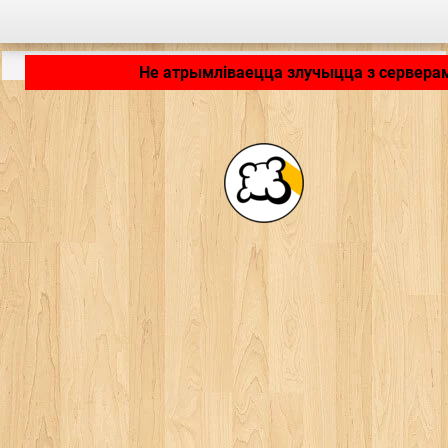
Дадатак загружаецца… ...