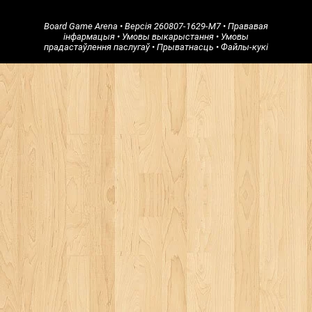
Board Game Arena
• Версія
260807-1629-M7
•
Прававая
інфармацыя
•
Умовы выкарыстання
•
Умовы
прадастаўлення паслугаў
•
Прыватнасць
•
Файлы-кукі