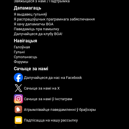
Звяжыцеся з намі / Падтрымка
Дапамагаць
Я выдавец гульняў
Я распрацоўшчык праграмнага забяспечання
Я хачу дапамагчы BGA
Паведаміць пра памылку
Далучайцеся да клубу BGA!
Навігацыя
Галоўная
Гульні
Супольнасць
Форумы
Сачыце за намі
Далучайцеся да нас на Facebook
Сачыце за намі на X
Сачыце за намі ў Інстаграм
Атрымлівайце паведамленні ў браўзэры
Падпісацца на нашу рассылку
π