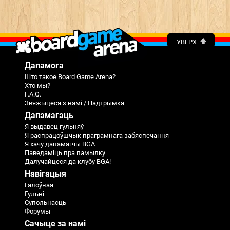
УВЕРХ
Дапамога
Што такое Board Game Arena?
Хто мы?
F.A.Q.
Звяжыцеся з намі / Падтрымка
Дапамагаць
Я выдавец гульняў
Я распрацоўшчык праграмнага забяспечання
Я хачу дапамагчы BGA
Паведаміць пра памылку
Далучайцеся да клубу BGA!
Навігацыя
Галоўная
Гульні
Супольнасць
Форумы
Сачыце за намі