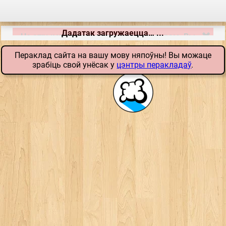
Дадатак загружаецца… ...
Пераклад сайта на вашу мову няпоўны! Вы можаце
зрабіць свой унёсак у
цэнтры перакладаў
.