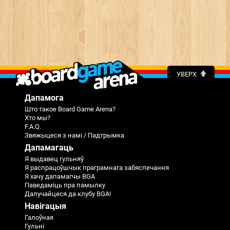
УВЕРХ
Дапамога
Што такое Board Game Arena?
Хто мы?
F.A.Q.
Звяжыцеся з намі / Падтрымка
Дапамагаць
Я выдавец гульняў
Я распрацоўшчык праграмнага забяспечання
Я хачу дапамагчы BGA
Паведаміць пра памылку
Далучайцеся да клубу BGA!
Навігацыя
Галоўная
Гульні