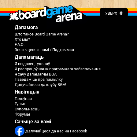
УВЕРХ
Дапамога
Што такое Board Game Arena?
Хто мы?
F.A.Q.
Звяжыцеся з намі / Падтрымка
Дапамагаць
Я выдавец гульняў
Я распрацоўшчык праграмнага забяспечання
Я хачу дапамагчы BGA
Паведаміць пра памылку
Далучайцеся да клубу BGA!
Навігацыя
Галоўная
Гульні
Супольнасць
Форумы
Сачыце за намі
Далучайцеся да нас на Facebook