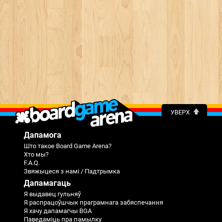
УВЕРХ
Дапамога
Што такое Board Game Arena?
Хто мы?
F.A.Q.
Звяжыцеся з намі / Падтрымка
Дапамагаць
Я выдавец гульняў
Я распрацоўшчык праграмнага забяспечання
Я хачу дапамагчы BGA
Паведаміць пра памылку