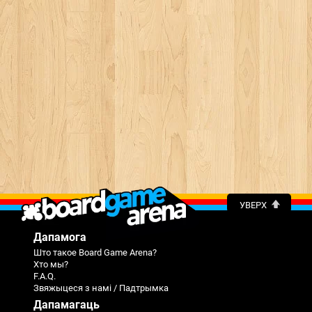
УВЕРХ
Дапамога
Што такое Board Game Arena?
Хто мы?
F.A.Q.
Звяжыцеся з намі / Падтрымка
Дапамагаць