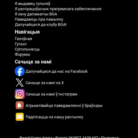
Я выдавец гульняў
Я распрацоўшчык праграмнага забяспечання
Я хачу дапамагчы BGA
Паведаміць пра памылку
Далучайцеся да клубу BGA!
Навігацыя
Галоўная
Гульні
Супольнасць
Форумы
Сачыце за намі
Далучайцеся да нас на Facebook
Сачыце за намі на X
Сачыце за намі ў Інстаграм
Атрымлівайце паведамленні ў браўзэры
Падпісацца на нашу рассылку
π
Board Game Arena
• Версія
260807-1629-M7
•
Прававая