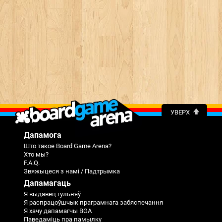
УВЕРХ
Дапамога
Што такое Board Game Arena?
Хто мы?
F.A.Q.
Звяжыцеся з намі / Падтрымка
Дапамагаць
Я выдавец гульняў
Я распрацоўшчык праграмнага забяспечання
Я хачу дапамагчы BGA
Паведаміць пра памылку