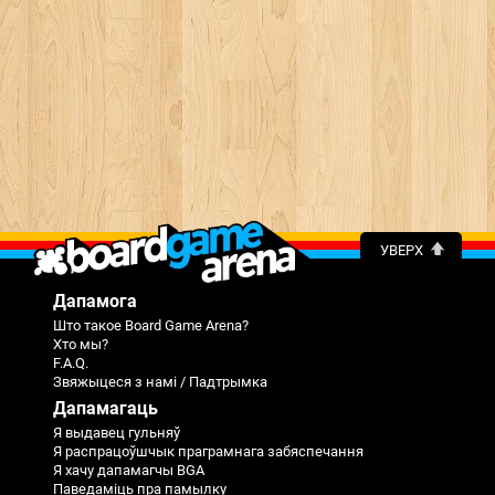
УВЕРХ
Дапамога
Што такое Board Game Arena?
Хто мы?
F.A.Q.
Звяжыцеся з намі / Падтрымка
Дапамагаць
Я выдавец гульняў
Я распрацоўшчык праграмнага забяспечання
Я хачу дапамагчы BGA
Паведаміць пра памылку