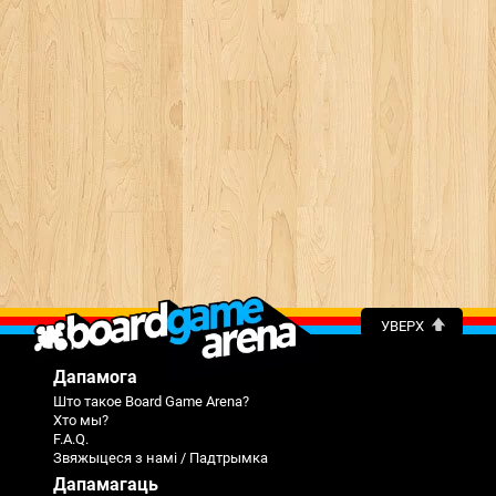
УВЕРХ
Дапамога
Што такое Board Game Arena?
Хто мы?
F.A.Q.
Звяжыцеся з намі / Падтрымка
Дапамагаць