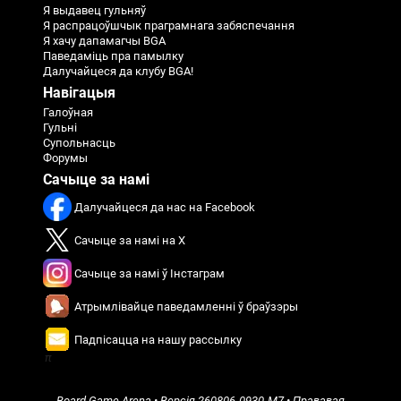
Я выдавец гульняў
Я распрацоўшчык праграмнага забяспечання
Я хачу дапамагчы BGA
Паведаміць пра памылку
Далучайцеся да клубу BGA!
Навігацыя
Галоўная
Гульні
Супольнасць
Форумы
Сачыце за намі
Далучайцеся да нас на Facebook
Сачыце за намі на X
Сачыце за намі ў Інстаграм
Атрымлівайце паведамленні ў браўзэры
Падпісацца на нашу рассылку
π
Board Game Arena
• Версія
260806-0930-M7
•
Прававая