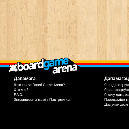
Дапамога
Дапамагац
Што такое Board Game Arena?
Я выдавец гу
Хто мы?
Я распрацоўш
F.A.Q.
Я хачу дапам
Звяжыцеся з намі / Падтрымка
Паведаміць п
Далучайцеся 