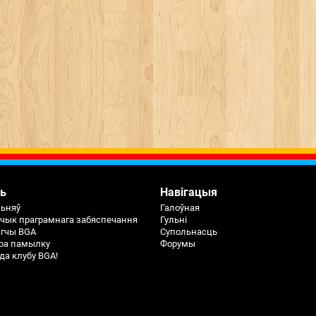
ь
Навігацыя
льняў
Галоўная
чык праграмнага забяспечання
Гульні
агчы BGA
Супольнасць
ра памылку
Форумы
да клубу BGA!