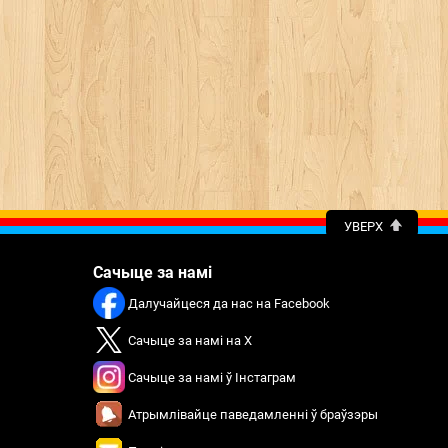
УВЕРХ
Сачыце за намі
Далучайцеся да нас на Facebook
Сачыце за намі на X
Сачыце за намі ў Інстаграм
Атрымлівайце паведамленні ў браўзэры