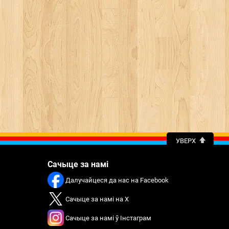
УВЕРХ
Сачыце за намі
Далучайцеся да нас на Facebook
Сачыце за намі на X
Сачыце за намі ў Інстаграм