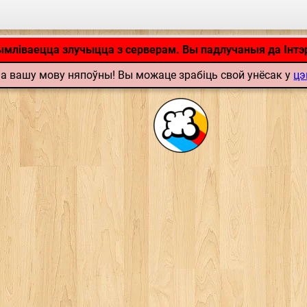
Дадатак загружаецца… ...
ымліваецца злучыцца з серверам. Вы падлучаныя да Інтэ
а вашу мову няпоўны! Вы можаце зрабіць свой унёсак у
цэ