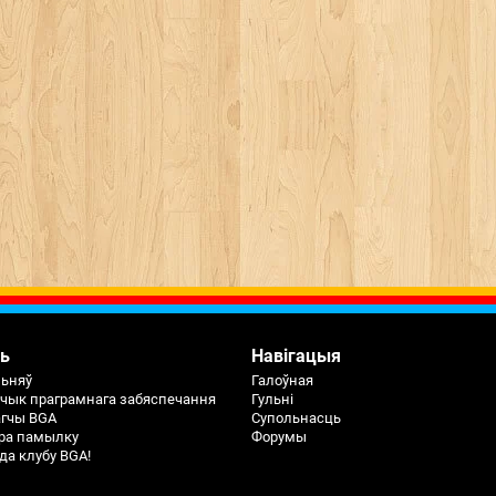
ь
Навігацыя
льняў
Галоўная
чык праграмнага забяспечання
Гульні
агчы BGA
Супольнасць
ра памылку
Форумы
да клубу BGA!