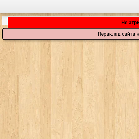
Не атр
Пераклад сайта н