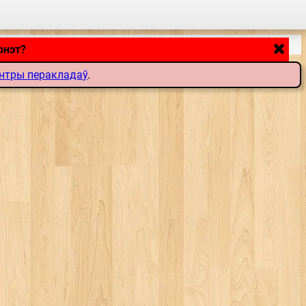
рнэт?
нтры перакладаў
.