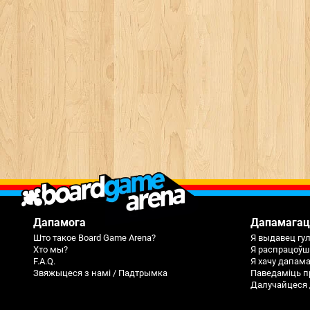
Дапамога
Дапамагац
Што такое Board Game Arena?
Я выдавец гу
Хто мы?
Я распрацоўш
F.A.Q.
Я хачу дапам
Звяжыцеся з намі / Падтрымка
Паведаміць п
Далучайцеся 